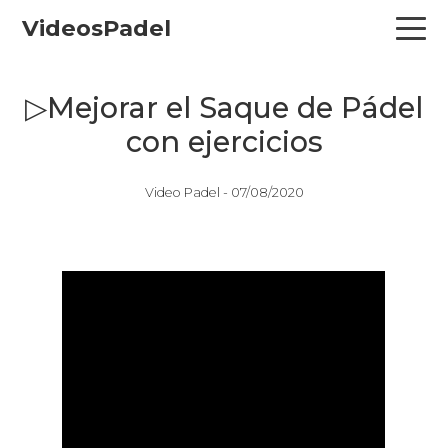
Skip
Skip
Skip
VideosPadel
to
to
to
primary
main
primary
navigation
content
sidebar
▷Mejorar el Saque de Pádel
con ejercicios
Video Padel -
07/08/2020