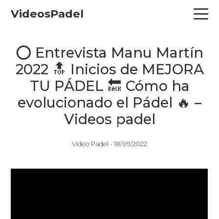
Skip
Skip
Skip
VideosPadel
to
to
to
primary
main
primary
navigation
content
sidebar
⭕ Entrevista Manu Martín
2022 🔝 Inicios de MEJORA
TU PÁDEL 🔙 Cómo ha
evolucionado el Pádel 🔥 –
Videos padel
Video Padel -
18/09/2022