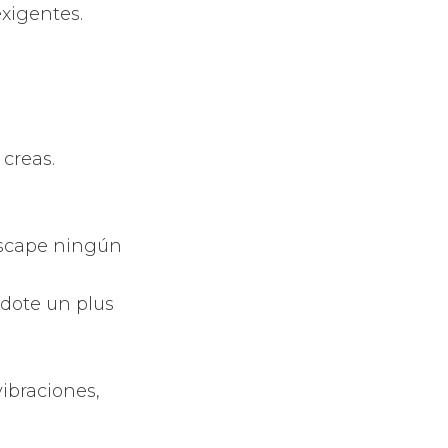
e todo tipo de
 los efectos de
 sientas que
n las
s de pádel con
sando por las
 en las de