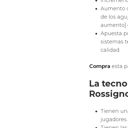
forma de 
Dependien
de pádel
control o 
hobbie pre
Materi
Las palas 
vidrio y e
El marco d
parte inte
de polietil