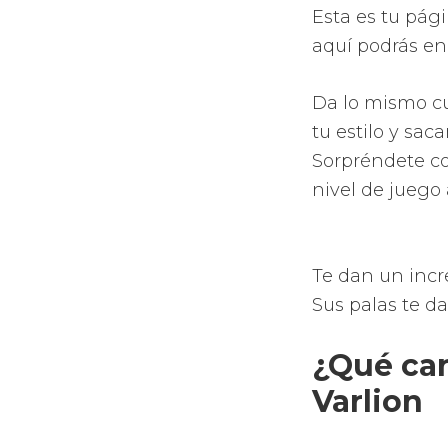
Palas que 
Nuevas pre
diseños, n
Incremento
Aumento de
de los agu
aumento] d
Apuesta po
sistemas t
calidad.
Compra
esta p
La tecno
Rossign