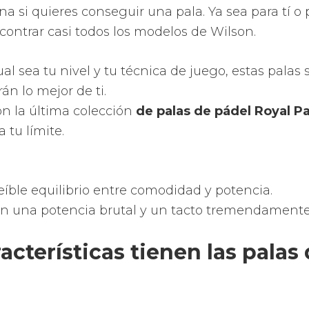
proporcionan una potencia increíble.
staciones como tecnologías, moldes, control de v
uevas superficies y aerodinámica.
 de la zona dulce de la pala.
 la efectividad de los disparos con una una nuev
jeros perforados y con diferentes diámetros que 
e elasticidad en la zona central.
r la innovación, vanguardia y tradición concibie
ecnológicos para darte las palas más completas y
ala de pádel Dunlop y recíbela en tu domicilio r
logía que ofrecen las palas 
ol