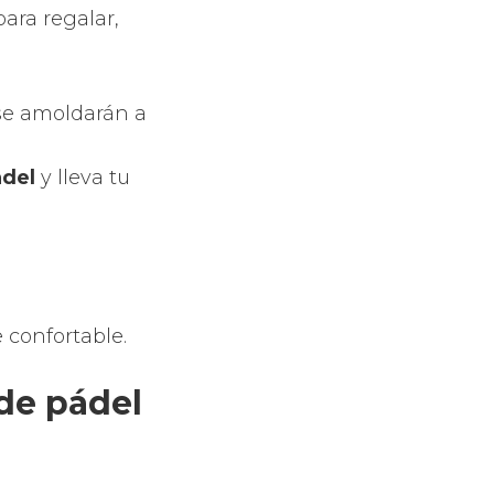
ibraciones,
a distribución
provocan el
ndo originales
 de excelente
ápidamente.
de pádel