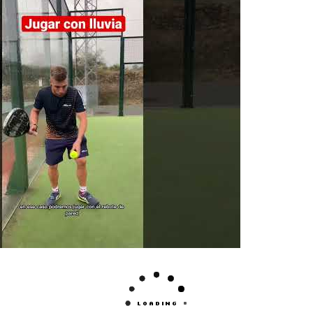
na si quieres conseguir una pala. Ya sea para tí o 
contrar casi todos los modelos de Wilson.
al sea tu nivel y tu técnica de juego, estas palas
rán lo mejor de ti.
n la última colección
de palas de pádel Royal P
 tu límite.
eíble equilibrio entre comodidad y potencia.
an una potencia brutal y un tacto tremendamente