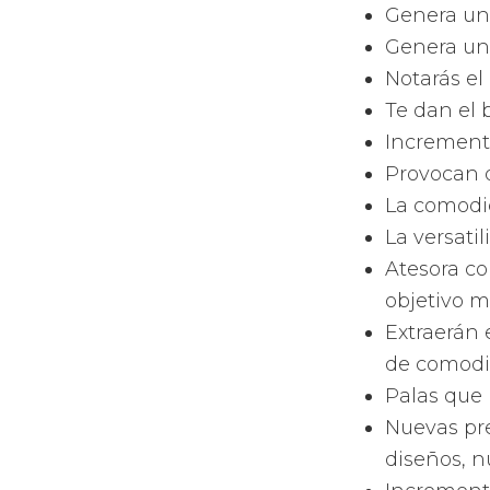
Tienen una
jugadores.
Tienen las
Incorporan
tu pala.
Tienen las
juegas com
los di
palas
Como gran 
todo tipo 
de forma d