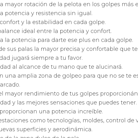
 multitud de renovadas tecnologías al servicio d
 más modernas tecnologías aplicadas a las palas.
 las avanzadas tecnologías para que disfrutes con
 más modernas tecnologías del planeta para que
o todo un profesional de pádel.
ferentes formatos que ofrece
 Head
parte de los fabricantes
, Bullpadel
fabrica pala
de formas. Comenzando por las más redondas, pa
e lágrima, las de forma de pera o gota y llegando