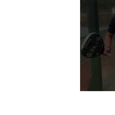
Esta es tu pági
aquí podrás en
Da lo mismo cu
tu estilo y saca
Sorpréndete co
nivel de juego a
Te dan un incr
Sus palas te d