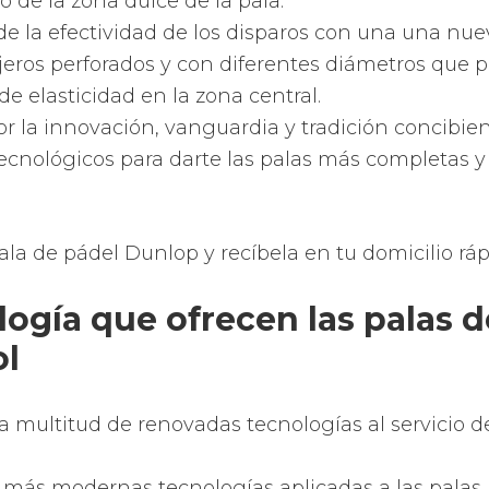
diamante.
do de cada una de las formas de la zona de golp
, Babolat
te permite que juegues con más potenc
precisión para que puedas disfrutar como un niñ
ferido.
ales de las palas de pádel R
Nox usan mayoritariamente una mezcla de carbon
spuma de polietileno o goma EVA.
e la pala de pádel suele ser de carbono o fibra de v
rior o corazón de la pala está compuesto de gom
eno.