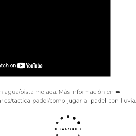
 agua/pista mojada. Más información en ➡️
ar.es/tactica-padel/como-jugar-al-padel-con-lluvia