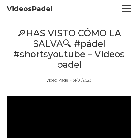
Skip
Skip
Skip
VideosPadel
to
to
to
primary
main
primary
navigation
content
sidebar
🔎HAS VISTO CÓMO LA
SALVA🔍 #pádel
#shortsyoutube – Videos
padel
Video Padel -
31/01/2023