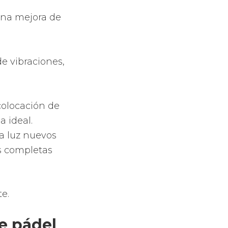
s de pádel con
, pasando por
 las de forma
 pala
, Varlion
 o comodidad
ombinación de
o.