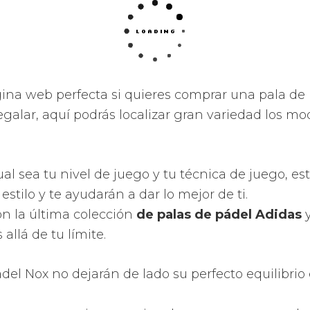
ad jugará siempre a tu favor.
lidad al alcance de tu mano que te encantará.
na amplia superfície de golpeo para que no se t
elota.
 el mayor rendimiento de tus disparos dándote 
las mejores sensaciones que te puedes imaginar.
proporcionan una potencia sin igual.
 prestaciones como tecnologías, moldes, control d
uevas superficies y aerodinámica.
l punto dulce de la pala.
 la eficacia de los disparos con una una nueva 
os perforados y con iregulares diámetros en la zon
r la innovación, vanguardia y tradición dando a 
ecnológicos para facilitarte las palas de pádel m
alidad.