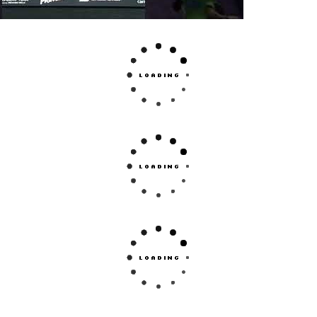
del Nox no dejarán de lado su perfecto equilibrio
an una potencia excepcional y un tacto tremend
acterísticas tienen las palas
ol
 más acelerada rotación de la pelota en los golpes
 potencia y resistencia poderosas.
a comodidad y la estabilidad en cada golpe.
 el equilibrio perfecto entre la potencia y comodi
 la potencia para darte ese plus en cada golpe.
e sus palas la más precisa y confortable que te cr