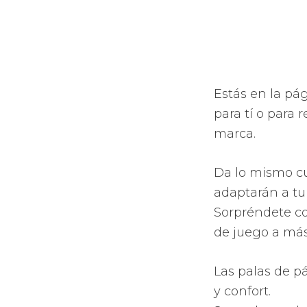
La comodid
La versati
Posee de u
ninguna p
Obtendrán
confort y 
Palas que 
Originales
diseños, n
Aumento de
Aumento de
los agujer
Apuesta po
sistemas t
con gran c