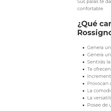
Regala
esta pa
La tecno
Adidas
Poseen una
diferentes
Tienen las
Poseen las
tu pala.
Gozan de l
como todo 
los di