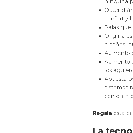
palas 
Como gran 
todos los 
las de for
de diaman
En función
te ofrece 
para que t
Materi
Las palas
carbono o 