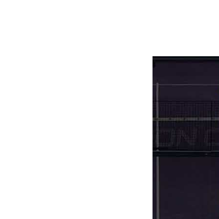
Estás en la pá
para tí o para 
marca.
Da lo mismo cua
adaptarán a tu 
Sorpréndete co
de juego a más 