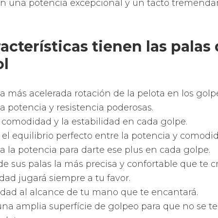
la Bullpadel y recíbela en tu domicilio rápidament
logía que ofrecen las palas 
 gran variedad de modernas tecnologías al servi
 tipos de jugadores.
 más modernas tecnologías aplicadas a las palas 
 avanzadas tecnologías para que te deleites con l
as mejores tecnologías del mundo para transmiti
un profesional de pádel.
ferentes formatos que ofrece