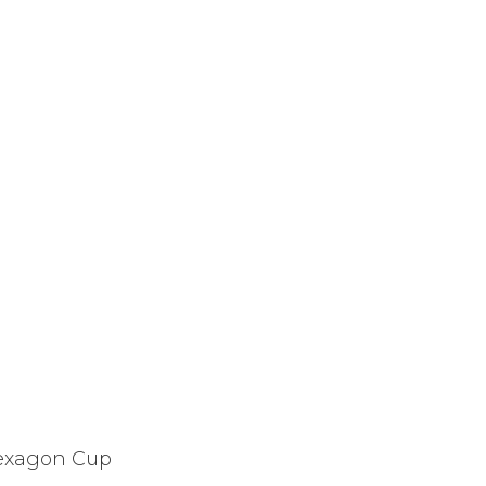
.
Hexagon Cup