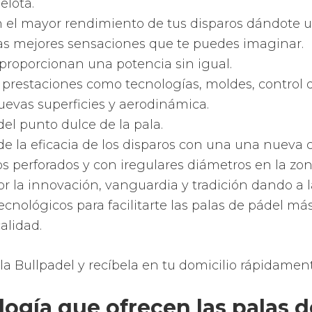
de pádel Royal Padel
parte de los fabricantes
, Rossignol
emplea pala
tipos de formas. Empezando por las más redondas
ma de lágrima, las de pera o gota y finalizando en
te.
 de cada una de las formas de la superfície de la
que juegues con más control, potencia, precisión
e diviertas más de tu hobbie preferido.
ales de las palas Bullpadel
 de pádel Asics emplean mayoritariamente una c
fibra de vidrio y goma EVA o espuma de polietilen