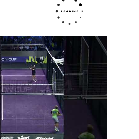
gina web perfecta si quieres comprar una pala de 
regalar, aquí podrás localizar gran variedad los mo
l sea tu nivel de juego y tu técnica de juego, est
estilo y te ayudarán a dar lo mejor de ti.
n la última colección
de palas de pádel Adidas
y
allá de tu límite.