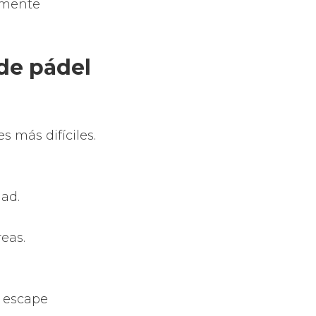
e.
de pádel
cio de los
de padel.
os efectos de
rte que juegas
n las