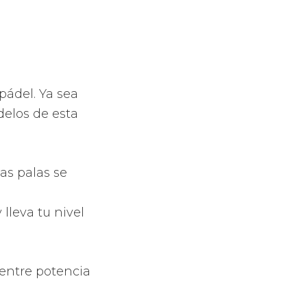
e escape
una mejora de
e vibraciones,
colocación de
a ideal.
la luz nuevos
ás completas