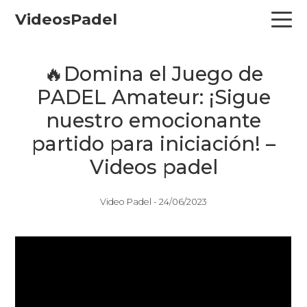
Skip
Skip
Skip
VideosPadel
to
to
to
primary
main
primary
navigation
content
sidebar
🔥Domina el Juego de
PADEL Amateur: ¡Sigue
nuestro emocionante
partido para iniciación! –
Videos padel
Video Padel -
24/06/2023