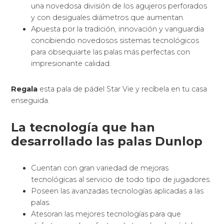
En función de cada una de las formas de la
superfície de la
pala de pádel
, Rossignol
te
permite que juegues con mayor precisión,
potencia, control o comodidad para que puedas
disfrutar más de tu deporte preferido.
Materiales de las palas de
pádel Bullpadel
Las palas de pádel Adidas usan mayoritariamente
una composición de fibra de vidrio o carbono y
espuma de polietileno o goma EVA.
El marco de la pala suele ser de carbono o fibra de
vidrio y el corazón de la pala o la parte interior está
formado de goma EVA o FOAM.
Palas de pádel FOAM o de espuma