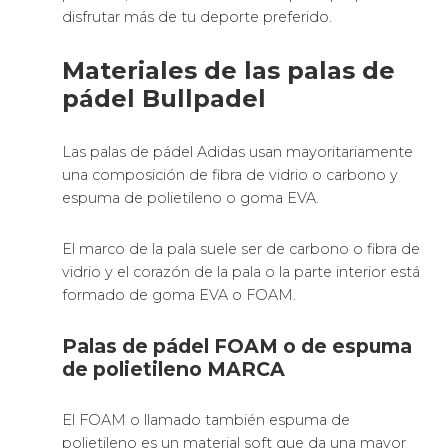
tiempo el contacto con la bola. Al golpearle a
velocidad baja, la pelota de pádel despide mucho
más, en cambio tienes menos salida en la pegada.
La goma EVA tiene más durabilidad.
Razones para llevarte a tu
casa palas de pádel Star Vie
Royal Padel
es la firma que no requiere de
presentación.
Que sea una marca de pádel tan reconocida hace
que sus modelos de palas de pádel nos den
confianza de gran calidad.
Si deseas
comprar
o regalar una magnífica pala de
pádel, esta es tu marca.