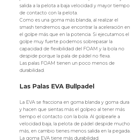
En definitiva, la marca
Rossignol
es un fabricante
de increíbles características que es utilizada por
muchos de personas de diversos niveles de juego.
2026 ©
S Theme
by
AsiThemes
Productos deportivos
-
Pala padel