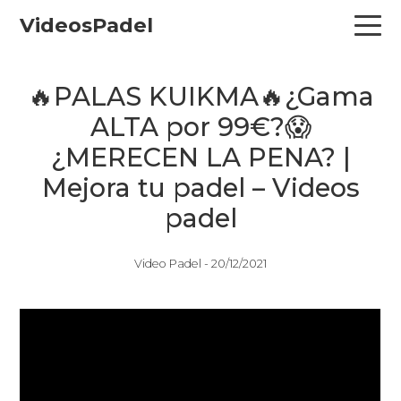
Skip
Skip
Skip
VideosPadel
to
to
to
primary
main
primary
navigation
content
sidebar
🔥PALAS KUIKMA🔥¿Gama
ALTA por 99€?😱
¿MERECEN LA PENA? |
Mejora tu padel – Videos
padel
Video Padel -
20/12/2021