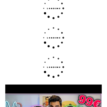
Esta es tu página web si deseas regalar una pala de
pádel. Ya sea para tí o para regalar, aquí podrás localizar
todos los modelos de esta marca.