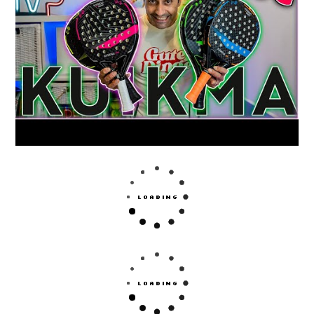
Da lo mismo cual es tu nivel y tus características de
juego, estas palas se amoldarán a tu estilo y te ayudarán
a dar lo mejor de ti.
Analiza la última colección
de palas de pádel Adidas
y
lleva tu nivel de juego a tu límite.
Te dan un increíble balance entre confort y potencia.
Sus palas te dan una potencia fantástica y un tacto
tremendamente cómodo.
¿Qué características tienen las
palas Star Vie?
Provoca una más acelerada rotación de la bola en
los golpes más exigentes.
Genera una potencia y resistencia sin igual.