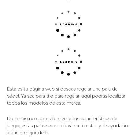
Sentirás la comodidad y el equilibrio en cada
ejecución de tus golpes.
Te facilitan el equilibrio perfecto entre potencia y la
comodidad.
Incrementa la potencia para ofrecerte un plus en
cada golpe.
Hacen de sus palas de pádel la mayor precisa y
cómoda que te creas.
La comodidad estará siempre de tu lado.
La versatilidad al alcance de tu mano que no te
dejarán indiferentes.
Tiene de una amplia área de golpeo para evitar
que se te escape ninguna bola.
Sacarán el mayor rendimiento de tus disparos
atribuyéndote un plus de confort y las mejores
sensaciones que puedes tener.
Palas que proporcionan una potencia brutal.
Novedosas prestaciones como por ejemplo
incremento de la zona dulce de la pala de pádel,
control de vibraciones, moldes, diseños,