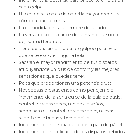
tecnológicas al servicio de todo tipo de jugadores.
Poseen las avanzadas tecnologías aplicadas a las
palas.
Atesoran las mejores tecnologías para que
disfrutes con los efectos de tu palas de pádel.
Tienen las más actuales tecnologías del mundo
para transmitirte que juegas como todo un
jugador profesional de pádel.
Los formatos que ofrecen
las palas de pádel Star Vie
Como gran parte de los fabricantes
, Nox
emplea
palas de pádel con todo tipo de formas o
formatos. Desde las más redondas, pasando por
las de forma de
lágrima oversize
, las de forma
de gota o pera y finalizando en las de forma de
diamante.