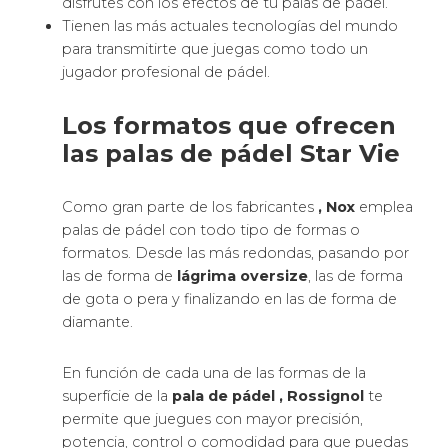
de polietileno MARCA
El FOAM o llamado también espuma de
polietileno es un material soft que da una mayor
salida a la pelota a baja velocidad y mayor tiempo
de contacto con la pelota.
Como es una goma más blanda, al realizar el
smash tendremos que encontrar la aceleración en
el golpe más que en la potencia. Si ejecutamos el
golpe muy fuerte podemos sobrepasar la
capacidad de flexibilidad del FOAM y la bola no
despide porque la pala de pádel no flexa.
Las palas FOAM tienen un poco menos de
durabilidad.
Las Palas EVA Bullpadel
La EVA se fracciona en goma blanda y goma dura
y hacen que sientas más el golpeo al tener más