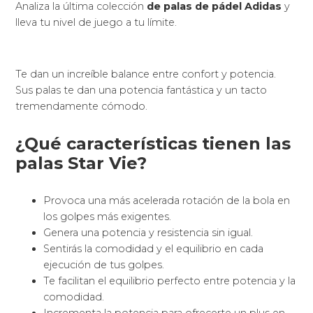
aerodinámica, control de vibraciones, nuevas
superficies híbridas y tecnologías.
Incremento de la zona dulce de la pala de pádel.
Incremento de la eficacia de los disparos debido a
una novedosa división de los agujeros perforados
y con desiguales diámetros que aumentan.
Apuesta por la tradición, innovación y vanguardia
concibiendo novedosos sistemas tecnológicos
para obsequiarte las palas más perfectas con
impresionante calidad.
Regala
esta pala de pádel Star Vie y recíbela en tu casa
enseguida.
La tecnología que han
desarrollado las palas Dunlop
Cuentan con gran variedad de mejoras