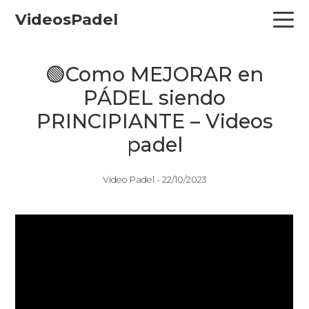
Skip
Skip
Skip
VideosPadel
to
to
to
primary
main
primary
navigation
content
sidebar
🟢Como MEJORAR en
PÁDEL siendo
PRINCIPIANTE – Videos
padel
Video Padel -
22/10/2023