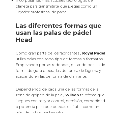
El confort jugará siempre a tu favor.
La flexibilidad al alcance de tu mano que te
encantará.
Cuenta de una gran área de golpeo para que no se
te escape ninguna bola.
Sacarán el mayor rendimiento de tus golpes
proporcionándote una mejora de comodidad y las
mejores sensaciones que puedes tener.
Palas equipadas de una potencia fantástica.
Novedosas prestaciones como diseños, moldes,
aerodinámica, nuevas superfícies, control de
vibraciones y tecnologías.
Incremento del punto dulce de la pala de pádel.
Mayor efectividad de los disparos debido a una
novedosa distribución de los orificios perforados y
con desiguales diámetros en el punto ideal.
Apuesta por la innovación, vanguardia y tradición
creando originales sistemas tecnológicos para
facilitarte las palas de pádel más completas con