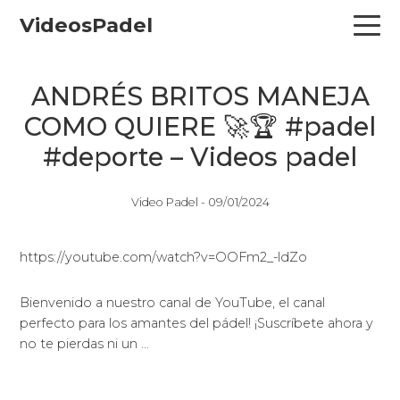
Skip
Skip
Skip
VideosPadel
to
to
to
primary
main
primary
navigation
content
sidebar
ANDRÉS BRITOS MANEJA
COMO QUIERE 🚀🏆 #padel
#deporte – Videos padel
Video Padel -
09/01/2024
https://youtube.com/watch?v=OOFm2_-ldZo
Bienvenido a nuestro canal de YouTube, el canal
perfecto para los amantes del pádel! ¡Suscríbete ahora y
no te pierdas ni un …