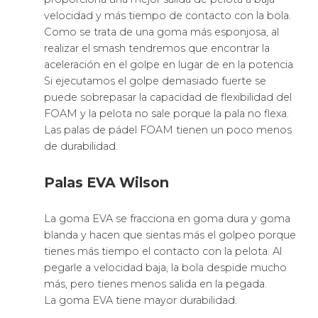
Las diferentes formas que
usan las palas de pádel
Head
Como gran parte de los fabricantes
, Royal Padel
utiliza palas con todo tipo de formas o formatos.
Empezando por las redondas, pasando por las de
forma de gota o pera, las de forma de lágrima y
acabando en las de forma de diamante.
Dependiendo de cada una de las formas de la
zona de golpeo de la pala
, Wilson
te ofrece que
juegues con mayor control, precisión, comodidad
o potencia para que puedas disfrutar como un
niño de tu hobbie favorito.
Materiales de las palas de
pádel Dunlop