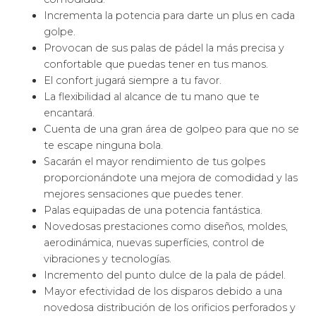
Esta es tu web si deseas una pala. Da igual si la quieres
comprar para tí o para regalar, aquí descubrirás casi
todos los modelos de Varlion.
Da igual cual es tu nivel y tu forma de jugar, estas palas
se adaptarán a tu estilo y te ayudarán a dar lo mejor de
ti.
Sorpréndete con la nueva colección
de palas de pádel
Nox
y lleva tu nivel de juego a un nuevo límite.