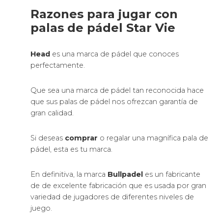
Las palas de pádel Wilson utilizan
mayoritariamente una composición de carbono o
fibra de vidrio y FOAM o goma EVA.
El marco de la pala de pádel suele ser de fibra de
vidrio o carbono y la parte interior o corazón de la
pala está formado de goma EVA o FOAM.
Las Palas de pádel FOAM o espuma
de polietileno
El FOAM o también llamado espuma de
polietileno es un material blandito que
proporciona una mejor salida de pelota a baja
velocidad y más tiempo de contacto con la bola.
Como se trata de una goma más esponjosa, al
realizar el smash tendremos que encontrar la
aceleración en el golpe en lugar de en la potencia.