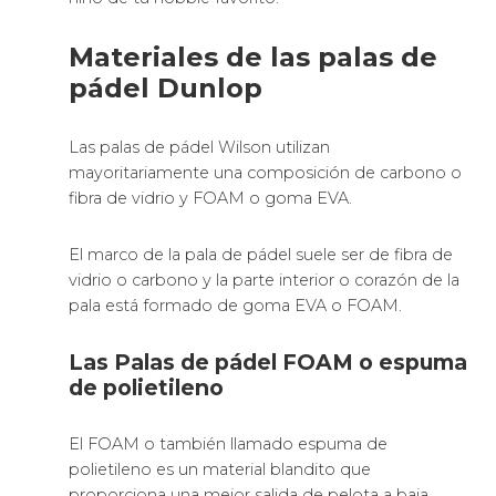
impresionante calidad.
Compra
esta pala Adidas y recíbela en tu casa
enseguida.
La tecnología que tienen las
palas Head
Atesoran una multitud de mejoras tecnológicas al
servicio de todo tipo de jugadores.
Atesoran las mejores tecnologías aplicadas a las
palas de padel.
Atesoran las más modernas tecnologías para que
goces con los efectos de tu pala.
Incorporan las más actuales tecnologías del
planeta para transmitirte que juegas como un
jugador profesional de pádel.