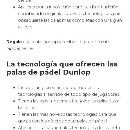
golpeo de la pala
, Bullpadel
te ofrece que
juegues con mayor control, potencia, precisión o
comodidad para que puedas disfrutar a tope de tu
deporte preferido.
Materiales de las palas Star
Vie
Las palas Babolat usan mayoritariamente una
mezcla de carbono o fibra de vidrio y espuma de
polietileno o goma EVA.
El marco de la pala de pádel suele ser de fibra de
vidrio o carbono y el corazón de la pala o la parte
interior está compuesto de FOAM o goma EVA.
Palas de pádel FOAM o espuma de
polietileno