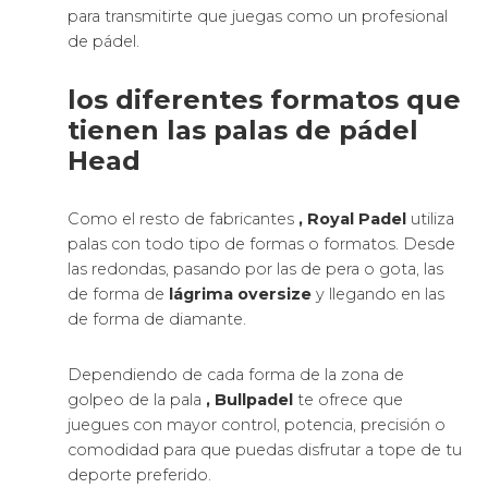
El FOAM o también llamado espuma de
polietileno es un material blando que aporta una
mejor salida de bola a baja velocidad y más
tiempo de contacto con la bola.
Como se trata de una goma más esponjosa, al
ejecutar el smash tendremos que buscar la
aceleración en el golpeo más que en la potencia. Si
ejecutamos el golpe excesivamente fuerte se
puede sobrepasar la capacidad de flexibilidad del
FOAM y la pelota no sale porque la pala no flexa.
Las palas de pádel FOAM tienen menos de
durabilidad.
Palas de pádel EVA Head
La goma EVA se fracciona en goma blanda y
goma dura y hacen que sientas más el golpeo
porque tienes más tiempo el contacto con la bola.