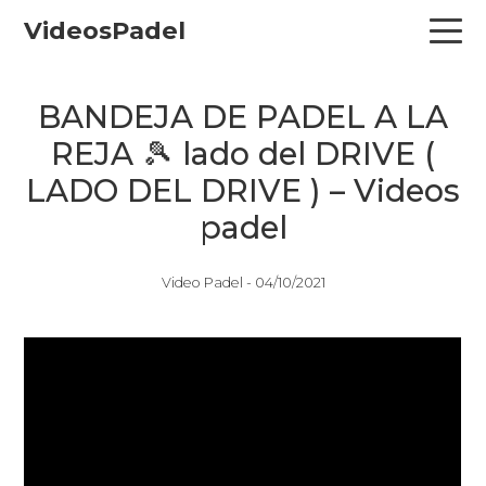
Skip
Skip
Skip
VideosPadel
to
to
to
primary
main
primary
navigation
content
sidebar
BANDEJA DE PADEL A LA
REJA 🎾 lado del DRIVE (
LADO DEL DRIVE ) – Videos
padel
Video Padel -
04/10/2021