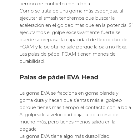
En definitiva, la marca
Star Vie
es un fabricante de
de excelente fabricación que es utilizada por gran
variedad de personas de diversos niveles de juego.
2026 ©
S Theme
by
AsiThemes
Productos deportivos
-
Pala padel