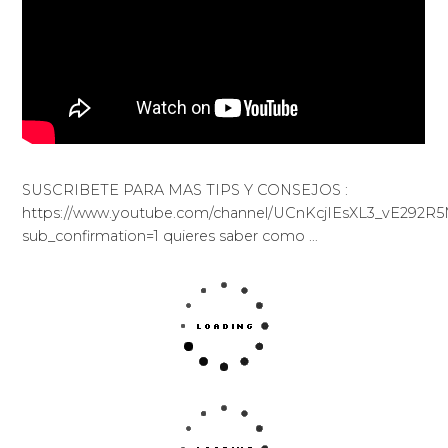
SUSCRIBETE PARA MAS TIPS Y CONSEJOS :
https://www.youtube.com/channel/UCnKcjIEsXL3_vE292
sub_confirmation=1 quieres saber como …