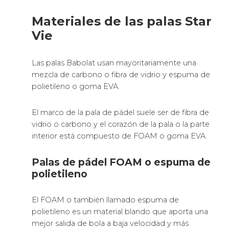
Al golpearle a velocidad baja, la bola despide
mucho más, pero tienes menos salida en la
pegada.
La goma EVA tiene algo más durabilidad.
Motivos para llevarte a tu
casa palas de pádel Nox
Asics
es el fabricante de palas que no necesita
presentación.
Que sea una marca de pádel tan conocida hace
que sus modelos de palas nos den confianza de
gran calidad.
Si quieres
comprar
o regalar una excelente pala,
esta es tu marca.