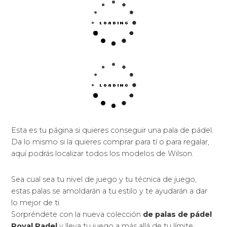
de tus golpes.
Te facilitan el equilibrio perfecto entre la potencia y
confort.
Aumenta la potencia para darte ese plus en cada
golpe.
Provocan de sus palas la mayor precisa y cómoda
que puedas tener en tus manos.
La comodidad jugará siempre a tu favor.
La adaptabilidad al alcance de tu mano que te
alucinará.
Tiene con una enorme superfície de golpeo para
que no se te escape ningún objetivo marcado.
Obtendrán el máximo rendimiento de tus golpes
atribuyéndote un plus de comodidad y las
mejores sensaciones que te puedes imaginar.
Palas provistas de una potencia sin igual.
Muchísimas prestaciones como nuevas superfícies,
tecnologías, diseños, aerodinámica y moldes.
Incremento del punto dulce de la pala de pádel.