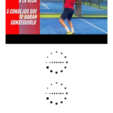
Sea cual sea tu nivel de juego y tu técnica de juego,
estas palas se amoldarán a tu estilo y te ayudarán a dar
lo mejor de ti.
Sorpréndete con la nueva colección
de palas de pádel
Royal Padel
y lleva tu juego a más allá de tu límite.
Consiguen un completo equilibrio entre comodidad y
potencia.
Sus palas te dan una potencia impresionante y un tacto
realmente confortable.
Características de las palas
Dunlop
Realiza una más rápida rotación de la pelota en los
golpes más difíciles.
Crea una potencia y resistencia sin igual.
Notarás el confort y el equilibrio en cada ejecución