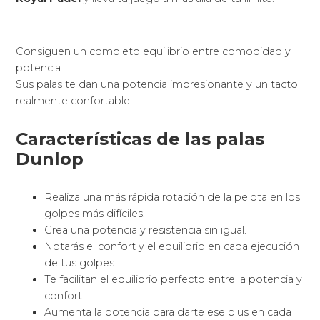
Incremento de la efectividad de los disparos a
causa de una novedosa repartición de los agujeros
perforados y con diferentes diámetros que
provocan el aumento] de flexibilidad en el punto
central.
Apuesta por la innovación, vanguardia y tradición
concibiendo originales sistemas tecnológicos para
obsequiarte las palas más completas con una gran
calidad.
Regala
esta pala Dunlop y recíbela en tu domicilio
rápidamente.
La tecnología que ofrecen las
palas de pádel Dunlop
Incorporan gran variedad de modernas
tecnologías al servicio de todo tipo de jugadores.
Tienen las más modernas tecnologías aplicadas a