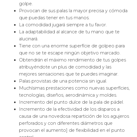
las palas.
Tienen las más novedosas tecnologías para que
goces con los efectos de tu palas de pádel.
Atesoran las más actuales tecnologías del planeta
para transmitirte que juegas como un profesional
de pádel.
los diferentes formatos que
tienen las palas de pádel
Head
Como el resto de fabricantes
, Royal Padel
utiliza
palas con todo tipo de formas o formatos. Desde
las redondas, pasando por las de pera o gota, las
de forma de
lágrima oversize
y llegando en las
de forma de diamante.
Dependiendo de cada forma de la zona de