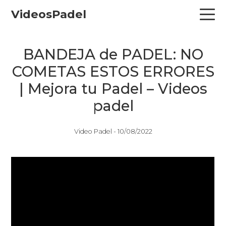
Skip
Skip
Skip
VideosPadel
to
to
to
primary
main
primary
navigation
content
sidebar
BANDEJA de PADEL: NO
COMETAS ESTOS ERRORES
| Mejora tu Padel – Videos
padel
Video Padel -
10/08/2022