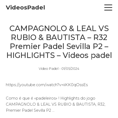
Skip
Skip
Skip
VideosPadel
to
to
to
primary
main
primary
navigation
content
sidebar
CAMPAGNOLO & LEAL VS
RUBIO & BAUTISTA – R32
Premier Padel Sevilla P2 –
HIGHLIGHTS – Videos padel
Video Padel -
01/05/2024
https://youtube.com/watch?v=iiKK0qOssEs
Como é que é «padeleiros» ! Highlights do jogo
CAMPAGNOLO & LEAL VS RUBIO & BAUTISTA, R32,
Premier Padel Sevilla P2 …