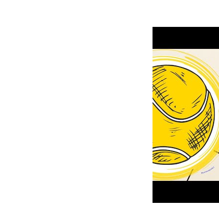
Esta es tu pági
comprar para tí
Vie.
Da lo mismo cua
adaptarán a tu 
Analiza la col
Te dan un comp