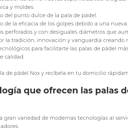
de
lágrima oversize
y llegando en las de forma d
 de cada forma de la superfície de la
pala de pád
e juegues con más control, potencia, precisión 
uedas disfrutar más aún de tu deporte preferido.
ales de las palas de pádel H
de pádel Royal Padel utilizan principalmente un
e vidrio o carbono y espuma de polietileno o goma
 la pala suele ser de fibra de vidrio o carbono y e
parte interior está formado de goma EVA o FOAM.
as de pádel FOAM o espuma de pol