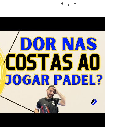
na web si quieres regalar una pala. Da igual si la 
 o para regalar, aquí localizarás casi todos los mo
l es tu nivel y tus características de juego, estas
estilo y te ayudarán a dar lo mejor de ti.
ección
de palas Babolat
y lleva tu nivel de juego a 
leto equilibrio entre confort y potencia.