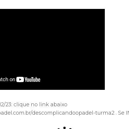
/23: clique no link abaixo
apadel.com.br/descomplicandoopadel-turma2 . Se 