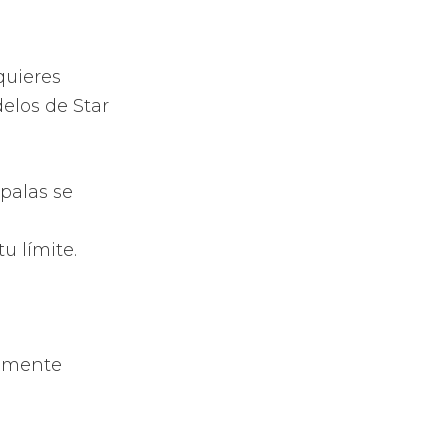
ndote un plus
es imaginar.
diseños,
 colocación de
mentan.
 nuevos
ás completas y
mente.
de pádel