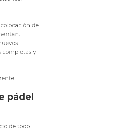
e diamante.
el
, Head
te
o comodidad
ead
a combinación
 EVA.
l núcleo de la
ietileno