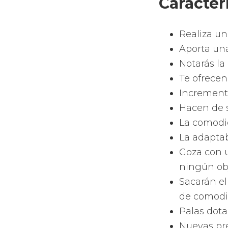
Wilson
Tienen una
tipo de ju
Incorporan
Tienen las
palas de p
Atesoran l
juegas com
Los fo
pádel
Como la m
formas. Em