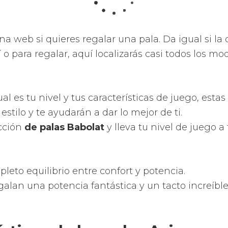
 mayor rendimiento de tus disparos proporcioná
ad y las sobresalientes sensaciones que te pued
adas de una potencia tremenda.
staciones como nuevas superfícies, tecnologías, 
ica y moldes.
 del punto dulce de la pala de pádel.
 de la eficacia de los golpes debido a una nueva
os perforados y con desiguales diámetros que au
r la tradición, innovación y vanguardia creando
ecnológicos para facilitarte las palas de pádel m
e calidad.
la de pádel Nox y recíbela en tu domicilio rápida
logía que ofrecen las palas 