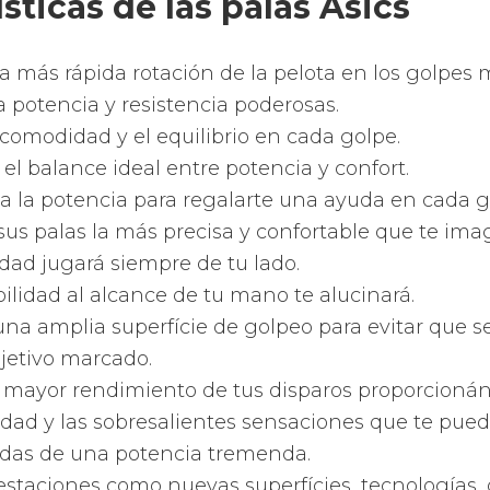
 gran variedad de modernas tecnologías al servi
gadores.
 las más actuales tecnologías aplicadas a las pala
 más actuales tecnologías para que goces con los
ádel.
as más actuales tecnologías del planeta para tran
o todo un jugador profesional de pádel.
rmatos que ofrecen las palas
 Bullpadel
ayoría de fabricantes
, Varlion
emplea palas con t
pezando por las redondas, pasando por las de got