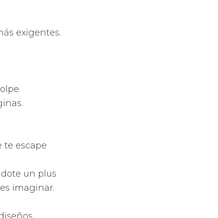
cio de todo
s.
 efectos de tu
smitirte que
 de
odo tipo de
a o pera, las