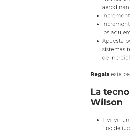
de forma 
En función
permite qu
para que p
Materi
Las palas 
de fibra d
El marco de
pala o la 
Las Pal
MARCA