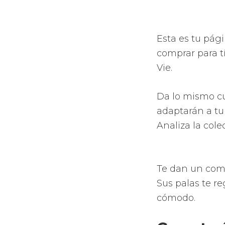
Sacarán el
de comodid
Palas dot
Nuevas pre
aerodinám
Incremento
Incremento
los agujer
Apuesta po
sistemas t
de increíbl
Regala
esta pa
La tecno