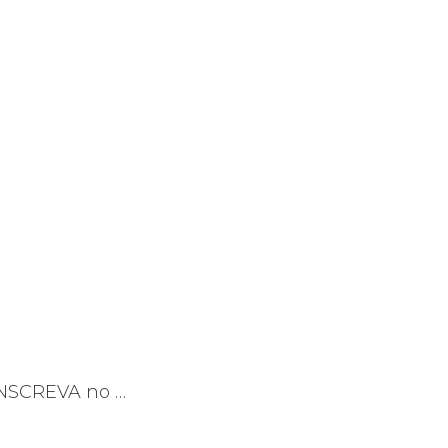
.
INSCREVA no …