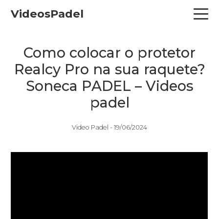
Skip
Skip
Skip
VideosPadel
to
to
to
primary
main
primary
navigation
content
sidebar
Como colocar o protetor
Realcy Pro na sua raquete?
Soneca PADEL – Videos
padel
Video Padel -
19/06/2024