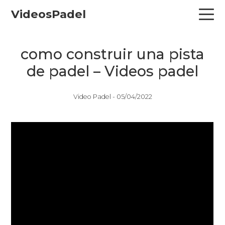
Skip
Skip
Skip
VideosPadel
to
to
to
primary
main
primary
navigation
content
sidebar
como construir una pista
de padel – Videos padel
Video Padel -
05/04/2022