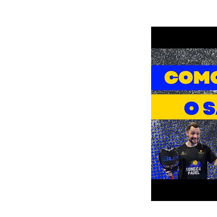
Esta es tu pág
quieres comprar
marca.
Da lo mismo cua
amoldarán a tu 
Descubre la n
nuevo límite.