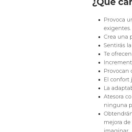
Tecnolog
pádel St
Cuentan co
tipo de ju
Incorporan
Tienen las
pala.
Tienen la
juegas com
Forma
Como la m