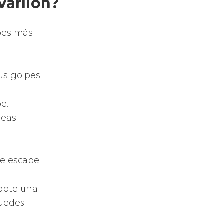
palas de
cio de todo
las.
ectos de tu
 sientas que
el Head
ádel con todo