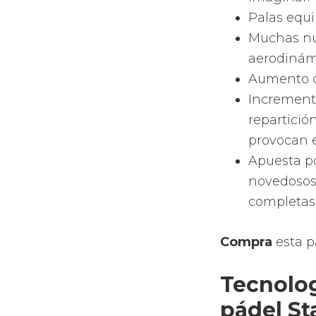
tipo de fo
lágrima o
forma de 
En función
te permite
para que t
Materi
Las palas 
de vidrio
El marco de
pala o la 