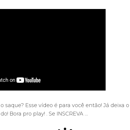
r o saque? Esse vídeo é para você então! Já deixa o
do! Bora pro play! . Se INSCREVA …