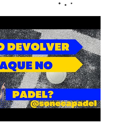
ina web si deseas comprar una pala de pádel. Da ig
 para tí o para regalar, aquí hallarás todos los m
l sea tu nivel y tus características de juego, esta
estilo y te ayudarán a dar lo mejor de ti.
ueva colección
de palas Rossignol
y lleva tu nive