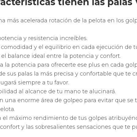
ía que han desarrollado las 
ar Vie
n gran variedad de mejoras tecnológicas al servi
gadores.
 las más modernas tecnologías aplicadas a las pa
 avanzadas tecnologías para que goces con los ef
s más novedosas tecnologías del mundo para que
o todo un jugador profesional de pádel.
s que usan las palas de pád
ayoría de fabricantes
, Adidas
emplea palas de p