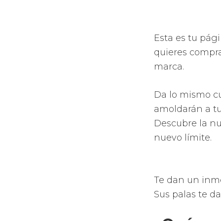
ninguna p
Obtendrán
mejora de 
imaginar.
Palas equ
Muchas nu
aerodinámi
Aumento de
Incremento
repartició
provocan e
Apuesta po
novedosos 
completas 
Compra
esta p