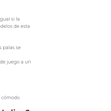
dote una
puedes
ldes,
ecnologías.
nueva
ros que
iendo
de pádel más
ápidamente.