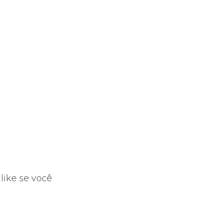
.
 like se você