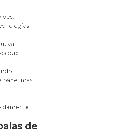
e forma de
 en las de
el
, Rossignol
dad o potencia
rbono o fibra
l núcleo de la
tileno o goma