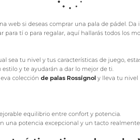
elota.
 el máximo rendimiento de tus golpes atribuyén
confort y las sobresalientes sensaciones que te 
ipadas de una potencia tremenda.
evas prestaciones como por ejemplo diseños, mo
ca, nuevas superfícies, control de vibraciones y t
 la zona dulce de la pala.
 de la efectividad de los golpes a causa de una 
n de los orificios perforados y con dispares diámet
l aumento] de elasticidad en el punto medio.
r la tradición, innovación y vanguardia descubr
sistemas tecnológicos para otorgarte las palas 
con una gran calidad.
ala de pádel Babolat y recíbela en tu domicilio r