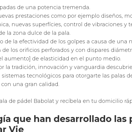
rmas. Desde las más redondas, pasando por las d
versize
, las de forma de gota o pera y finalizando
diamante.
 de cada forma de la superfície de la
pala de pád
 que juegues con más control, precisión, comodi
e diviertas más de tu deporte favorito.
ales de las palas Star Vie
Asics utilizan mayormente una composición de ca
 y FOAM o goma EVA.
 la pala suele ser de fibra de vidrio o carbono y e
parte interior está compuesto de espuma de polie