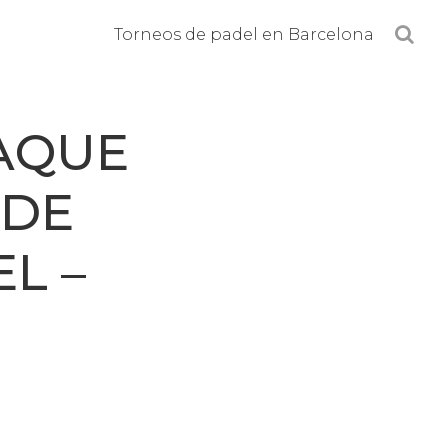
B
Torneos de padel en Barcelona
u
s
c
AQUE
a
r
 DE
e
n
L –
l
a
w
e
b
.
.