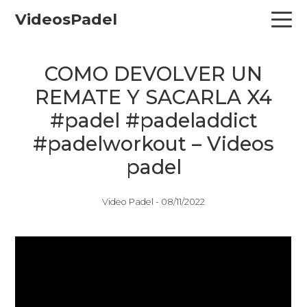
Skip
Skip
Skip
VideosPadel
to
to
to
primary
main
primary
navigation
content
sidebar
COMO DEVOLVER UN
REMATE Y SACARLA X4
#padel #padeladdict
#padelworkout – Videos
padel
Video Padel -
08/11/2022