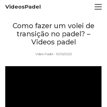
Skip
Skip
Skip
VideosPadel
to
to
to
primary
main
primary
navigation
content
sidebar
Como fazer um volei de
transição no padel? –
Videos padel
Video Padel -
10/05/2023