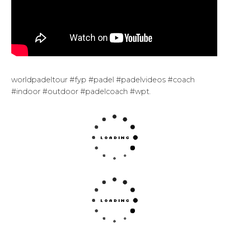
worldpadeltour #fyp #padel #padelvideos #coach
#indoor #outdoor #padelcoach #wpt.