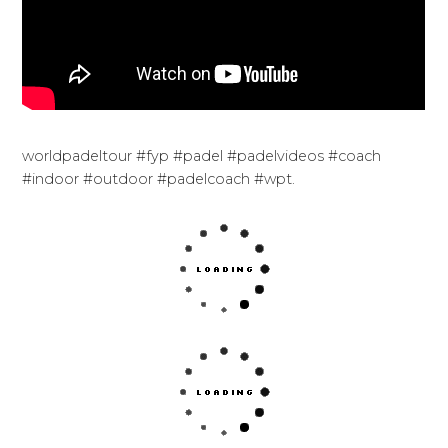
worldpadeltour #fyp #padel #padelvideos #coach
#indoor #outdoor #padelcoach #wpt.