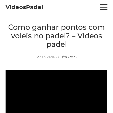
Skip
Skip
Skip
VideosPadel
to
to
to
primary
main
primary
navigation
content
sidebar
Como ganhar pontos com
voleis no padel? – Videos
padel
Video Padel -
08/06/2023