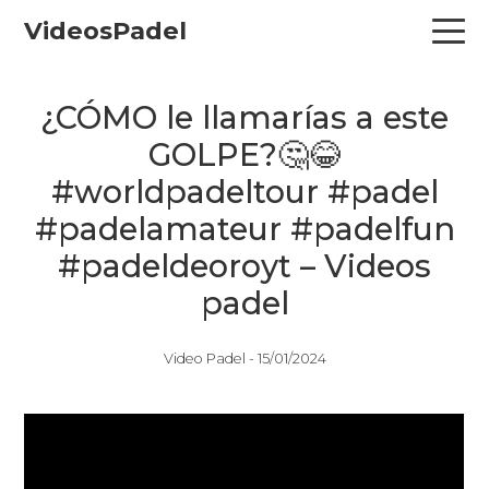
Skip
Skip
Skip
VideosPadel
to
to
to
primary
main
primary
navigation
content
sidebar
¿CÓMO le llamarías a este
GOLPE?🤔😂
#worldpadeltour #padel
#padelamateur #padelfun
#padeldeoroyt – Videos
padel
Video Padel -
15/01/2024