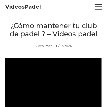
Skip
Skip
Skip
VideosPadel
to
to
to
primary
main
primary
navigation
content
sidebar
¿Cómo mantener tu club
de padel ? – Videos padel
Video Padel -
15/03/2024