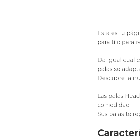
de confort
Palas dot
Muchísima
tecnología
Incremento
Mayor efec
agujeros p
Apuesta po
sistemas t
calidad.
Regala
esta pa
Tecnolog
Royal Pa