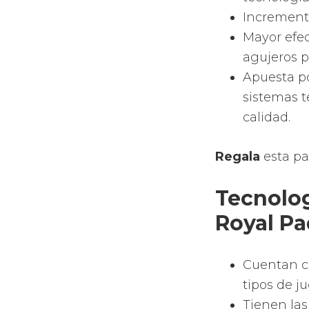
Padel
te o
comodidad 
Materi
Padel
Las palas 
vidrio o c
El marco d
corazón de
polietilen
Palas 