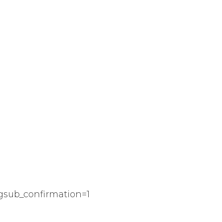
.
sub_confirmation=1