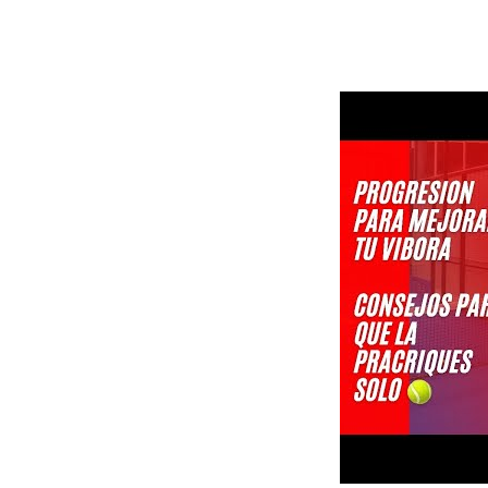
Esta es tu pági
para tí o para 
Da igual cual e
palas se adapta
Descubre la n
Las palas Head 
comodidad.