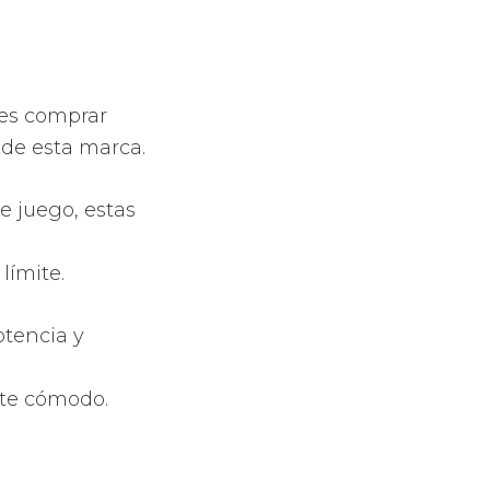
r.
ies,
sión de los
al.
originales
s y de gran
palas