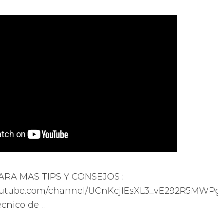
ARA MAS TIPS Y CONSEJOS :
outube.com/channel/UCnKcjIEsXL3_vE292R5MWPg
tecnico de …