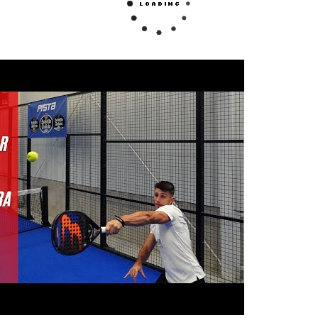
na si quieres regalar una pala. Da igual si la qui
regalar, aquí localizarás gran variedad los modelo
s tu experiencia en el pádel y tus características 
rán a tu estilo y te ayudarán a dar lo mejor de ti.
ueva colección
de palas Head
y lleva tu juego a tu
no dejarán de lado su equilibrio perfecto entre p