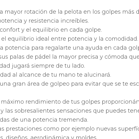
n multitud de renovadas tecnologías al servicio 
ugadores.
 mejores tecnologías aplicadas a las palas de pade
 más modernas tecnologías para que te deleites c
 más novedosas tecnologías del planeta para que
o todo un jugador profesional de pádel.
rmas que tienen las palas Ba
ayoría de fabricantes
, Babolat
emplea palas de 
rmas. Desde las redondas, pasando por las de for
ma de pera o gota y finalizando en las de forma d
 de cada forma de la superfície de la
pala de pád