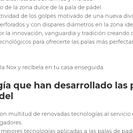
frece que juegues con mayor precisión, potencia, 
para que puedas disfrutar más aún de tu hobbie 
ales de las palas de pádel Ro
Rossignol utilizan mayormente una composición d
arbono y espuma de polietileno o goma EVA.
e la pala de pádel suele ser de fibra de vidrio o ca
 la pala o la parte interior está compuesto de e
o o goma EVA.
FOAM o de espuma de polietileno