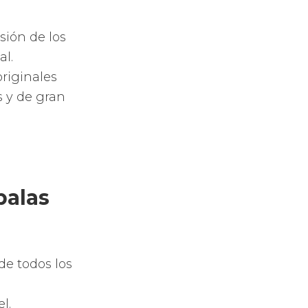
control o
preferido.
yal
e fibra de
rbono y el
spuma de