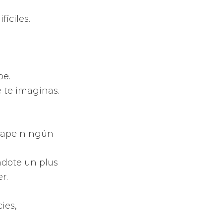
de todos los
l.
on los efectos
 sientas que
bolat
pádel con todo
ma de lágrima,
e diamante.
el
, Royal