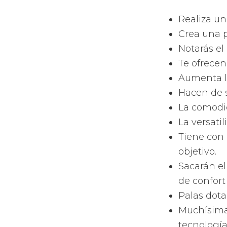
Cuentan co
tipos de j
Tienen las
Poseen las
de tu pala.
Tienen las
juegas com
Las fo
Como la m
tipo de fo
las de for
En función