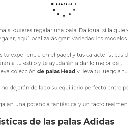
 y las sobresalientes sensaciones que puedes tene
adas de una potencia tremenda.
s prestaciones como por ejemplo nuevas superfíc
s, diseños, aerodinámica y moldes.
 de la zona dulce de la pala de pádel.
tividad de los golpes motivado de una nueva divi
erforados y con dispares diámetros en la zona ide
r la innovación, vanguardia y tradición creando 
ecnológicos para ofrecerte las palas más perfecta
la Nox y recíbela en tu casa enseguida.
ía que han desarrollado las 
del