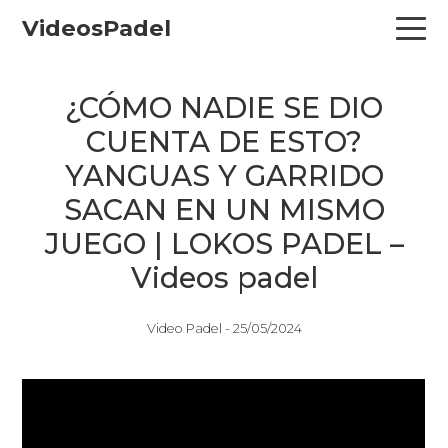
Skip
Skip
Skip
VideosPadel
to
to
to
primary
main
primary
navigation
content
sidebar
¿CÓMO NADIE SE DIO
CUENTA DE ESTO?
YANGUAS Y GARRIDO
SACAN EN UN MISMO
JUEGO | LOKOS PADEL –
Videos padel
Video Padel -
25/05/2024