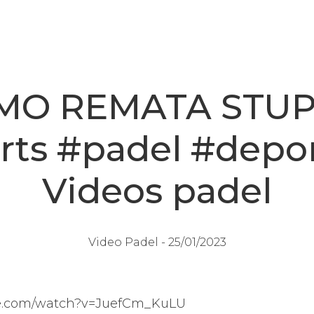
MO REMATA STUP
rts #padel #depor
Videos padel
Video Padel -
25/01/2023
be.com/watch?v=JuefCm_KuLU