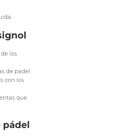
uida.
signol
de los
s de padel.
s con los
ientas que
e pádel