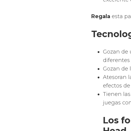
Regala
esta pa
Tecnolog
Gozan de u
diferentes
Gozan de l
Atesoran l
efectos de 
Tienen las
juegas com
Los f
Head