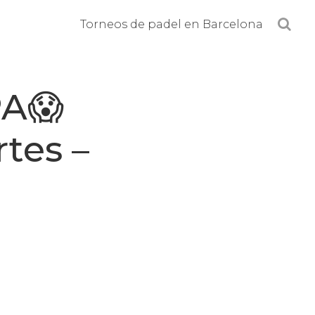
B
Torneos de padel en Barcelona
u
s
c
A😱
a
r
tes –
e
n
l
a
w
e
b
.
.