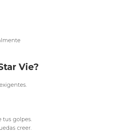
ealmente
Star Vie?
exigentes.
 tus golpes.
uedas creer.