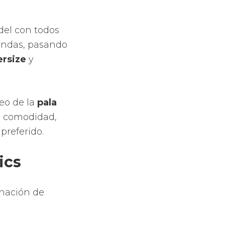
ádel con todos
dondas, pasando
ersize
y
eo de la
pala
, comodidad,
preferido.
ics
inación de