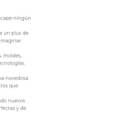
escape ningún
e un plus de
imaginar.
, moldes,
ecnologías.
una novedosa
tros que
endo nuevos
fectas y de