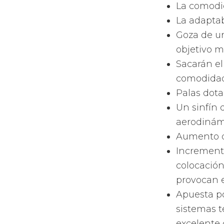
La comodid
La adaptab
Goza de u
objetivo m
Sacarán e
comodidad 
Palas dota
Un sinfín 
aerodinámi
Aumento de
Incremento
colocación
provocan e
Apuesta po
sistemas t
excelente 