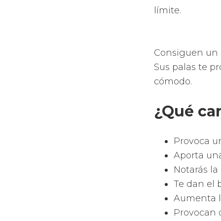
límite.
Consiguen un i
Sus palas te p
cómodo.
¿Qué car
Provoca un
Aporta una
Notarás la
Te dan el 
Aumenta la
Provocan d