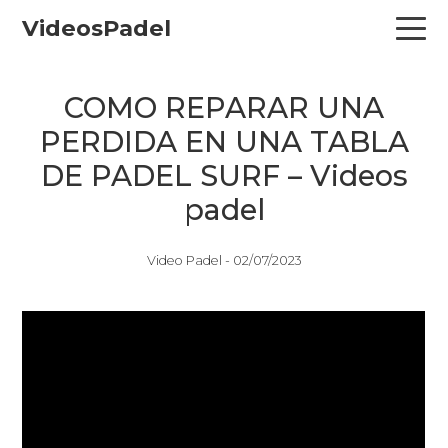
Skip
Skip
Skip
VideosPadel
to
to
to
primary
main
primary
navigation
content
sidebar
COMO REPARAR UNA
PERDIDA EN UNA TABLA
DE PADEL SURF – Videos
padel
Video Padel -
02/07/2023