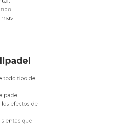
ido.
ead
ión de fibra
idrio y la
a EVA o espuma
leno
terial
locidad y más