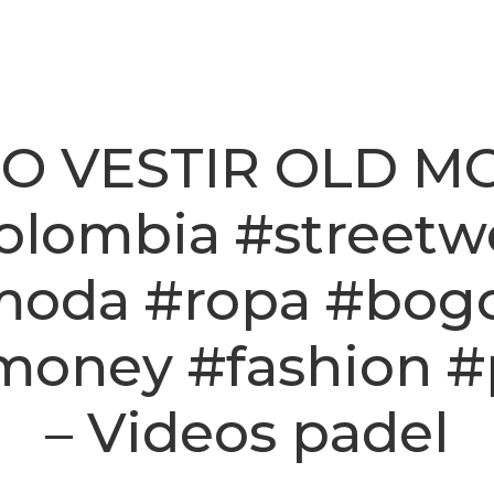
O VESTIR OLD M
olombia #streetw
oda #ropa #bog
money #fashion #
– Videos padel