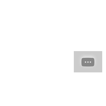
Esta es tu pági
tí o para regal
Sea cual es tu 
tu estilo y te a
Sorpréndete c
más allá de tu 
Consiguen un 
Sus palas te 
cómodo.
¿Qué car