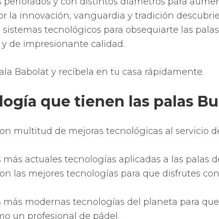
frutar como un niño pequeño de tu hobbie prefer
ales de las palas de pádel H
Bullpadel utilizan mayoritariamente una combinac
o carbono y goma EVA o espuma de polietileno.
e la pala de pádel suele ser de carbono o fibra de v
rior o corazón de la pala está compuesto de gom
eno.
de pádel FOAM o espuma de polieti
 llamado también espuma de polietileno es un ma
que aporta una mejor salida a la pelota a baja ve