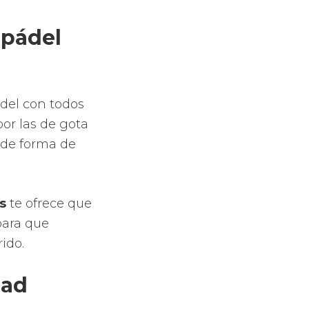
s que
cia. Si
pacidad de
del no flexa.
.
ue sientas
bola. Al
dida, en cambio