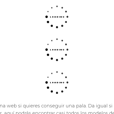
a mayor rotación de la bola en los golpes más difí
 potencia y resistencia increíbles.
 confort y la estabilidad en cada golpe.
el equilibrio ideal entre potencia y confort.
 potencia para regalarte una ayuda en cada uno 
e sus palas la más precisa y cómoda que te pued
estará siempre a tu favor.
ilidad al alcance de tu mano que no te dejarán in
na gran área de golpeo para que no se te escape
l máximo rendimiento de tus disparos atribuyénd
 y las sobresalientes sensaciones que puedes tene
proporcionan una potencia sin igual.
s prestaciones como por ejemplo diseños, molde