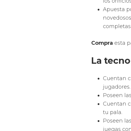
puedas dis
Materi
Las palas 
de vidrio 
El marco d
parte inte
de polietil
Palas 
MARCA
El FOAM o
esponjoso 