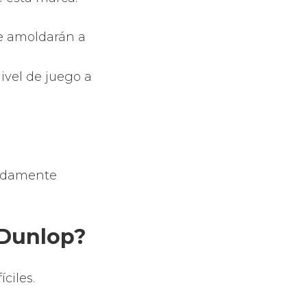
ecnologías.
va división de
tar.
iendo
s más
llpadel
e todo tipo de
e padel.