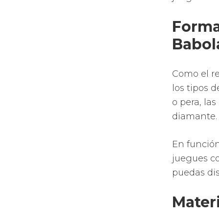
tiempo de 
Al ser una
encontrar 
ejecutamos
flexibilid
Las palas 
Palas d
La EVA se
más el gol
ejecutar u
tienes men
La goma EV