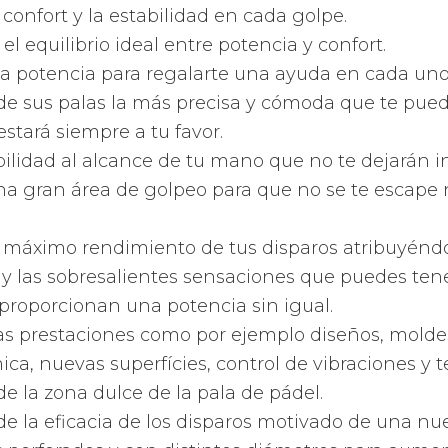
n las mejores tecnologías para que disfrutes con 
s más modernas tecnologías del planeta para que
o un profesional de pádel.
tos que ofrecen las palas de
at
sto de fabricantes
, Rossignol
fabrica palas de p
de formas. Empezando por las redondas, pasando p
s de forma de
lágrima oversize
y acabando en las
 de cada forma de la superfície de la pala
, Adida
n más control, precisión, comodidad o potencia 