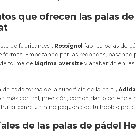
contacto con la bola.
 goma más blanda, al realizar el smash tendremo
la aceleración en el golpeo en lugar de en la poten
 el golpe muy fuerte se puede sobrepasar la ca
ad del FOAM y la pelota no sale porque la pala de pá
de pádel FOAM tienen algo menos de durabilidad
e pádel EVA Rossignol
 fracciona en goma blanda y goma dura y hacen q
peo porque tienes más tiempo el contacto con la 
n golpe a velocidad baja, la bola sale muy despe
os salida en la pegada.
A tiene algo más durabilidad.