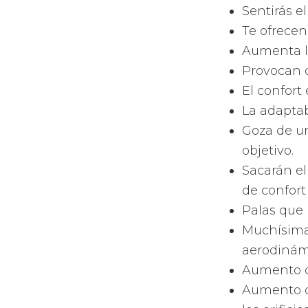
Cuentan co
tu pala.
Poseen la
juegas com
Forma
Babol
Como el re
los tipos 
o pera, la
diamante.
En función
juegues co