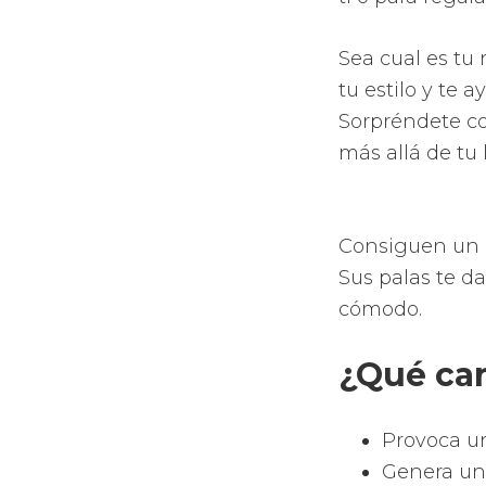
aerodinámi
Aumento de
Aumento de
los orific
Apuesta po
novedosos 
completas 
Compra
esta p
La tecno
Cuentan co
jugadores.
Poseen las