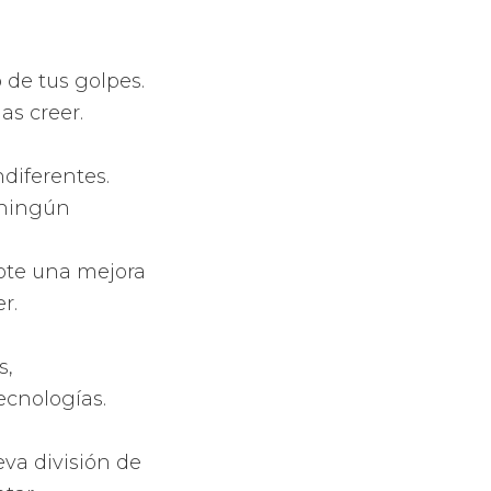
los efectos de
 sientas que
 pádel
ádel con todos
or las de gota
 de forma de
s
te ofrece que
para que