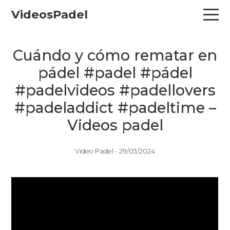
Skip
Skip
Skip
VideosPadel
to
to
to
primary
main
primary
navigation
content
sidebar
Cuándo y cómo rematar en
pádel #padel #pádel
#padelvideos #padellovers
#padeladdict #padeltime –
Videos padel
Video Padel -
29/03/2024