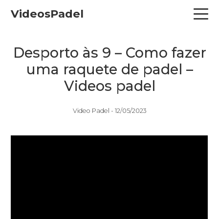
Skip
Skip
Skip
VideosPadel
to
to
to
primary
main
primary
navigation
content
sidebar
Desporto às 9 – Como fazer
uma raquete de padel –
Videos padel
Video Padel -
12/05/2023