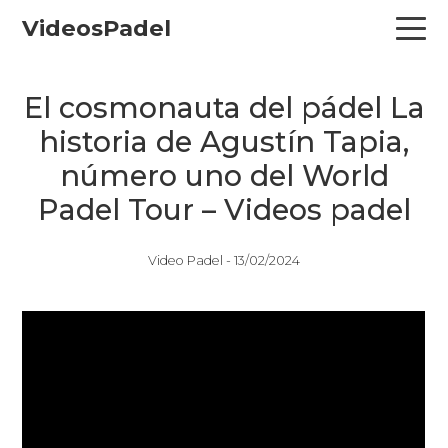
Skip
Skip
Skip
VideosPadel
to
to
to
primary
main
primary
navigation
content
sidebar
El cosmonauta del pádel La
historia de Agustín Tapia,
número uno del World
Padel Tour – Videos padel
Video Padel -
13/02/2024