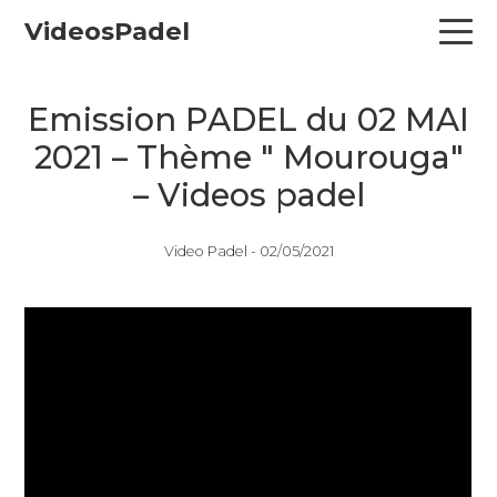
Skip
Skip
Skip
VideosPadel
to
to
to
primary
main
primary
navigation
content
sidebar
Emission PADEL du 02 MAI
2021 – Thème " Mourouga"
– Videos padel
Video Padel -
02/05/2021