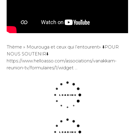
Thème » Mourouga et ceux qui l’entourent» ⬇️POUR
NOUS SOUTENIR⬇️
https://www.helloasso.com/associations/vanakkam-
reunion-tv/formulaires/1/widget …