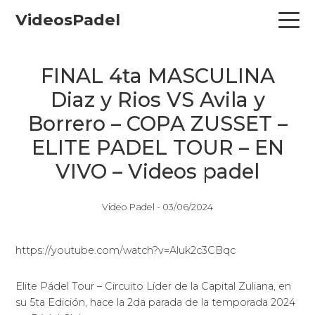
Skip
Skip
Skip
VideosPadel
to
to
to
primary
main
primary
navigation
content
sidebar
FINAL 4ta MASCULINA
Diaz y Rios VS Avila y
Borrero – COPA ZUSSET –
ELITE PADEL TOUR – EN
VIVO – Videos padel
Video Padel -
03/06/2024
https://youtube.com/watch?v=Aluk2c3CBqc
Elite Pádel Tour – Circuito Líder de la Capital Zuliana, en
su 5ta Edición, hace la 2da parada de la temporada 2024