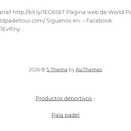
anal! http://bit.ly/1EG6S6T Página web de World P
ldpadeltour.com/ Síguenos en: – Facebook:
/1EvlFny …
2026 ©
S Theme
by
AsiThemes
Productos deportivos
-
Pala padel