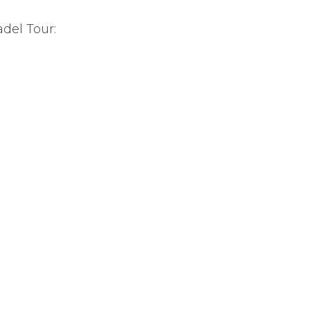
.
adel Tour: