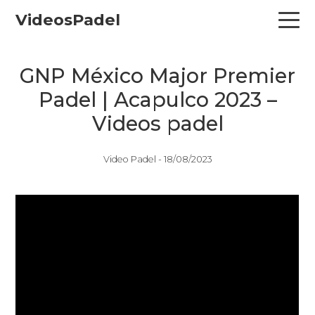
Skip
Skip
Skip
VideosPadel
to
to
to
primary
main
primary
navigation
content
sidebar
GNP México Major Premier
Padel | Acapulco 2023 –
Videos padel
Video Padel -
18/08/2023