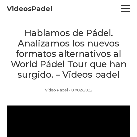
Skip
Skip
Skip
VideosPadel
to
to
to
primary
main
primary
navigation
content
sidebar
Hablamos de Pádel.
Analizamos los nuevos
formatos alternativos al
World Pádel Tour que han
surgido. – Videos padel
Video Padel -
07/02/2022