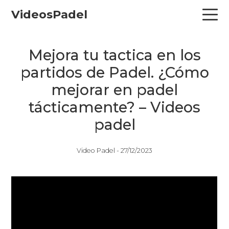
Skip
Skip
Skip
VideosPadel
to
to
to
primary
main
primary
navigation
content
sidebar
Mejora tu tactica en los
partidos de Padel. ¿Cómo
mejorar en padel
tácticamente? – Videos
padel
Video Padel -
27/12/2023