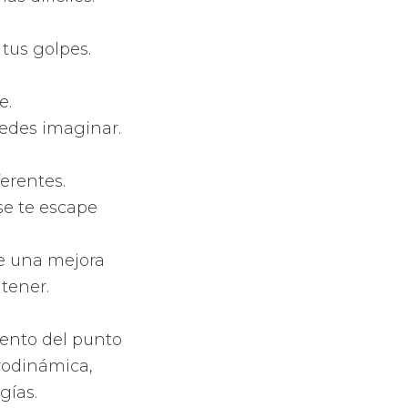
i la quieres
delos de esta
se adaptarán a