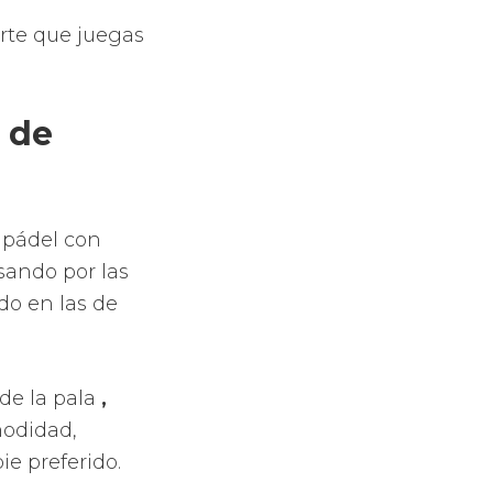
e.
edes imaginar.
ferentes.
se te escape
e una mejora
tener.
ento del punto
erodinámica,
gías.
disposición de
tar.