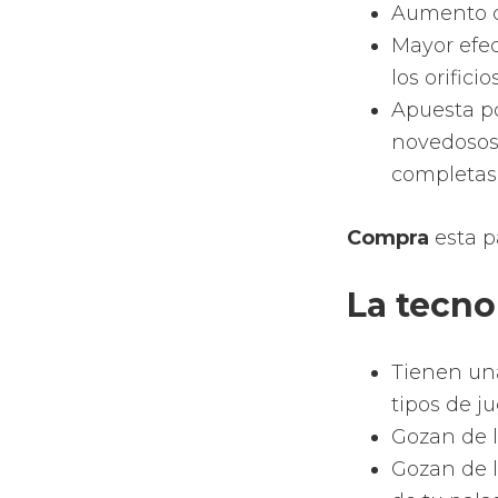
tu estilo y saca
Analiza la col
límite.
Consiguen un c
Sus palas te d
¿Qué car
Royal Pa
Realiza un
Genera una
Sentirás l
Te ofrecen