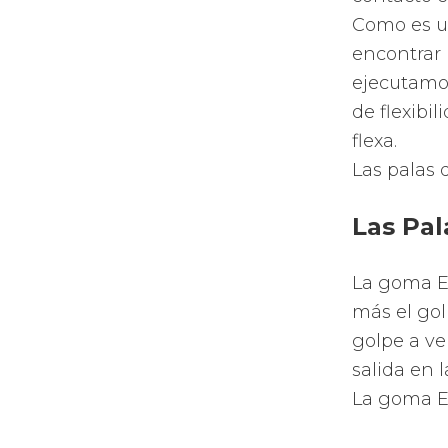
Los fo
pádel
Como gran 
todo tipo 
de forma d
forma de 
En función
Rossignol
control o 
Materi
Padel