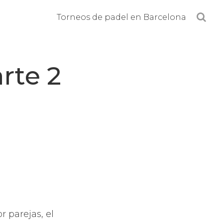
B
Torneos de padel en Barcelona
u
s
c
arte 2
a
r
e
n
l
a
w
e
b
.
 parejas, el
.