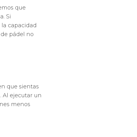
 de
e pádel con
sando por las
do en las de
de la pala
,
modidad,
ie preferido.
yal