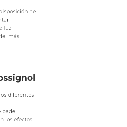
 un nuevo
ente cómodo.
 de pádel
s difíciles.
 tus golpes.