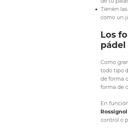
Incrementa
Provocan d
La comodid
La flexibi
Cuenta de 
ningún obj
Obtendrán
de comodid
Palas que 
Un sinfín
dulce de l
control de
Aumento de
Mayor efec
los orific