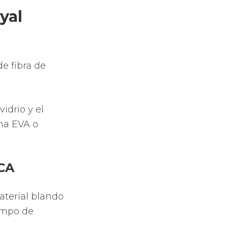
a luz
ádel más
Rossignol
los diferentes
 padel.
n los efectos
rte que juegas