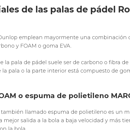
r la innovación, vanguardia y tradición dando a l
sistemas tecnológicos para darte las palas de p
con gran calidad.
ala Nox y recíbela en tu domicilio rápidamente.
logía que utilizan las palas 
 multitud de mejoras tecnológicas al servicio de 
ugadores.
as avanzadas tecnologías aplicadas a las palas de
as avanzadas tecnologías para que te diviertas co
s de pádel.
 avanzadas tecnologías del mundo para transmiti
gador profesional de pádel.