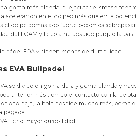
rmatos que ofrecen las palas
 Dunlop
parte de los fabricantes
, Varlion
utiliza palas d
de formas. Comenzando por las más redondas, pa
e lágrima, las de forma de pera o gota y finalizan
diamante.
 de cada una de las formas de la zona de golpeo 
te permite que juegues con mayor potencia, co
precisión para que te diviertas más aún de tu hobb
ales de las palas de pádel Ro