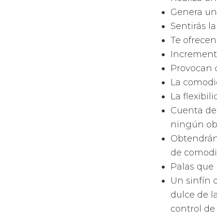
Esta es tu web 
para tí o para 
marca.
Sea cual sea tu