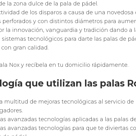
rán lo mejor de ti.
ección
de palas Dunlop
y lleva tu nivel de juego a
ompleto equilibrio entre confort y potencia.
an una potencia impresionante y un tacto realm
acterísticas tienen las palas
del
a más rápida rotación de la pelota en los golpes má
 potencia y resistencia poderosas.
a comodidad y la estabilidad en cada ejecución de
 el equilibrio ideal entre potencia y la comodidad.