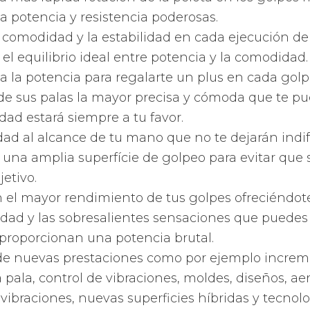
si quieres conseguir una pala de pádel. Da igual s
regalar, aquí podrás localizar gran variedad los mo
 nivel y tus características de juego, estas palas 