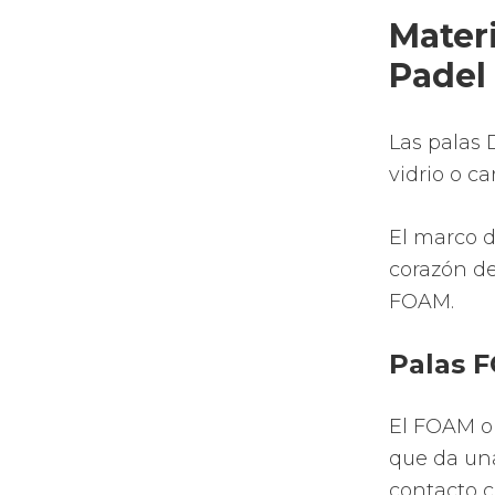
Apuesta po
novedosos 
completas 
Compra
esta p
La tecno
Tienen una
tipos de j
Gozan de l
Gozan de l
de tu pala
Tienen las
como un ju