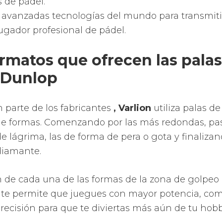
 la potencia para regalarte un plus en cada golp
e sus palas la mayor precisa y cómoda que te pu
ad estará siempre a tu favor.
lidad al alcance de tu mano que no te dejarán indi
una amplia superfície de golpeo para evitar que 
etivo.
 el mayor rendimiento de tus golpes ofreciéndot
ad y las sobresalientes sensaciones que puedes 
proporcionan una potencia brutal.
 de nuevas prestaciones como por ejemplo increm
a pala, control de vibraciones, moldes, diseños, a
 vibraciones, nuevas superficies híbridas y tecnolo
 la zona dulce de la pala de pádel.
tividad de los disparos a causa de una novedosa 
ios perforados y con distintos diámetros para aumen