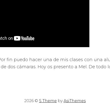
or fin puedo hacer una de mis clases con una a
de dos cámaras. Hoy os presento a Mel. De todo l
2026 ©
S Theme
by
AsiThemes