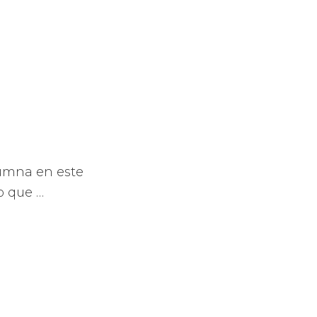
.
lumna en este
o que …