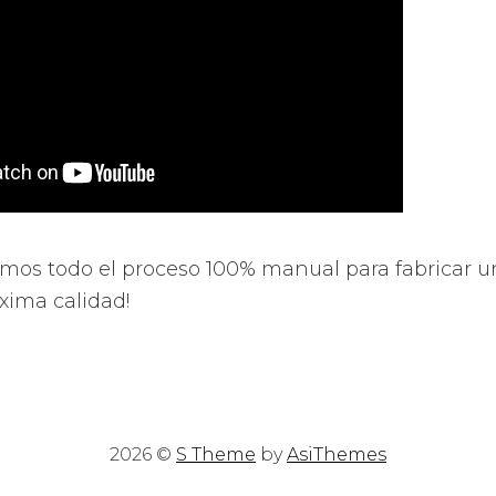
mos todo el proceso 100% manual para fabricar u
xima calidad!
2026 ©
S Theme
by
AsiThemes