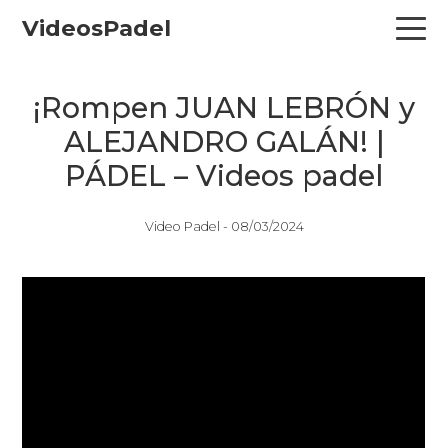
Skip
Skip
Skip
VideosPadel
to
to
to
primary
main
primary
navigation
content
sidebar
¡Rompen JUAN LEBRÓN y
ALEJANDRO GALÁN! |
PÁDEL – Videos padel
Video Padel -
08/03/2024