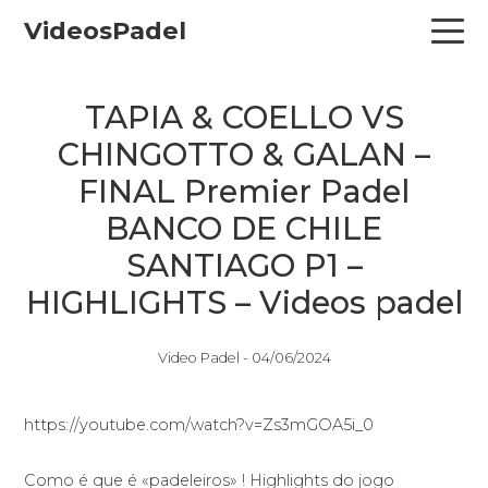
Skip
Skip
Skip
VideosPadel
to
to
to
primary
main
primary
navigation
content
sidebar
TAPIA & COELLO VS
CHINGOTTO & GALAN –
FINAL Premier Padel
BANCO DE CHILE
SANTIAGO P1 –
HIGHLIGHTS – Videos padel
Video Padel -
04/06/2024
https://youtube.com/watch?v=Zs3mGOA5i_0
Como é que é «padeleiros» ! Highlights do jogo