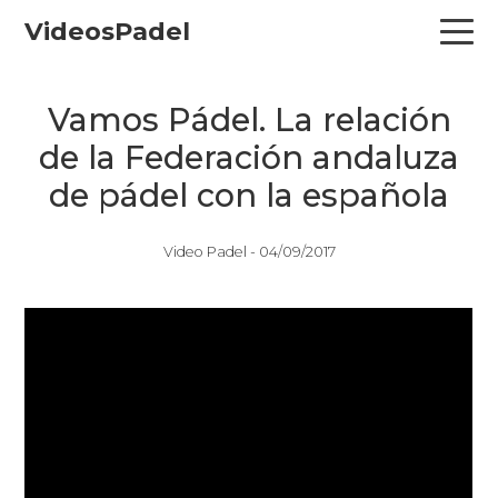
Skip
Skip
Skip
VideosPadel
to
to
to
primary
main
primary
navigation
content
sidebar
Vamos Pádel. La relación
de la Federación andaluza
de pádel con la española
Video Padel -
04/09/2017