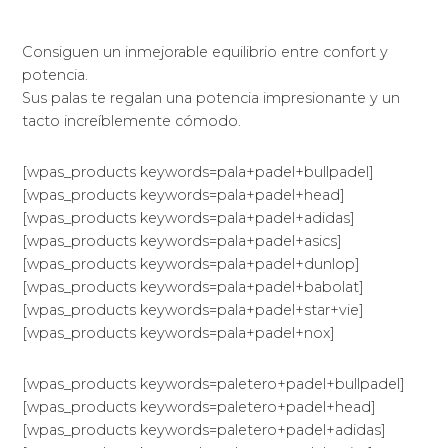
Consiguen un inmejorable equilibrio entre confort y
potencia.
Sus palas te regalan una potencia impresionante y un
tacto increíblemente cómodo.
[wpas_products keywords=pala+padel+bullpadel]
[wpas_products keywords=pala+padel+head]
[wpas_products keywords=pala+padel+adidas]
[wpas_products keywords=pala+padel+asics]
[wpas_products keywords=pala+padel+dunlop]
[wpas_products keywords=pala+padel+babolat]
[wpas_products keywords=pala+padel+star+vie]
[wpas_products keywords=pala+padel+nox]
[wpas_products keywords=paletero+padel+bullpadel]
[wpas_products keywords=paletero+padel+head]
[wpas_products keywords=paletero+padel+adidas]