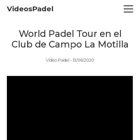
Skip
Skip
Skip
VideosPadel
to
to
to
primary
main
primary
navigation
content
sidebar
World Padel Tour en el
Club de Campo La Motilla
Video Padel -
13/06/2020